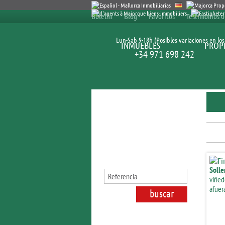
Boletín
Blog
Favoritos
Testimonios d
Lun-Sab 9-18h (Posibles variaciones en los 
INMUEBLES
PROPI
+34 971 698 242
Buscar bienes inmuebles
Solle
viñedo
afuer