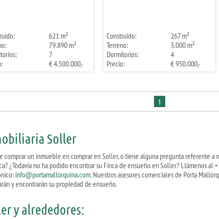
ruido:
621 m²
Construido:
267 m²
no:
79.890 m²
Terreno:
3.000 m²
torios:
7
Dormitorios:
4
o:
€ 4.500.000,-
Precio:
€ 950.000,-
1
obiliaria Soller
e comprar un inmueble en comprar en Soller, o tiene alguna pregunta referente a 
ca? ¿Todavía no ha podido encontrar su Finca de ensueño en Soller? Llámenos al +
ónico:
info@portamallorquina.com
. Nuestros asesores comerciales de Porta Mallor
arán y encontrarán su propiedad de ensueño.
ler y alrededores: