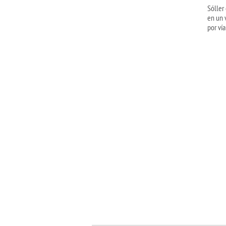
Sóller
en un 
por vía