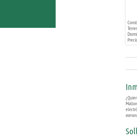
Const
Terre
Dormi
Preci
Inm
¿Quier
Mallor
electr
asesor
Sol