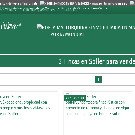
Inmobiliaria Mallorca
>
Propiedades Soller
>
Fincas Soller
e clientes
Oficinas y asesores
Contacto
días festivos)
ETARIOS
PORTA MONDIAL
3 Fincas en Soller para vend
1
RESERVADO
r
, Excepcional propiedad con
Soller
, Encantadora finca rústica con
 propio y preciosas vistas a las
proyecto de reforma y licencia en vigor
as de Sóller
cerca de la playa en Port de Soller