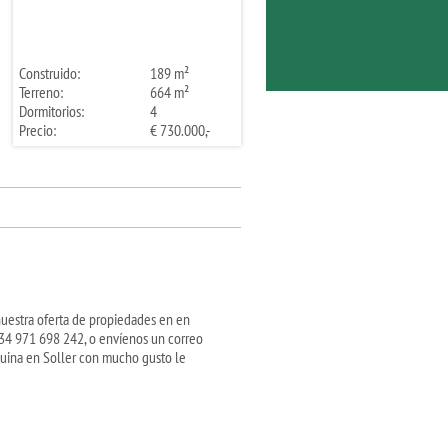
Construido:
189 m²
Terreno:
664 m²
Dormitorios:
4
Precio:
€ 730.000,-
nuestra oferta de propiedades en en
34 971 698 242, o envíenos un correo
quina en Soller con mucho gusto le