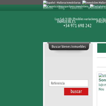
Boletín
Blog
Favoritos
Testimonios d
Lun-Sab 9-18h (Posibles variaciones en los 
INMUEBLES
PROPI
+34 971 698 242
Buscar bienes inmuebles
Son
lujo 
Nou