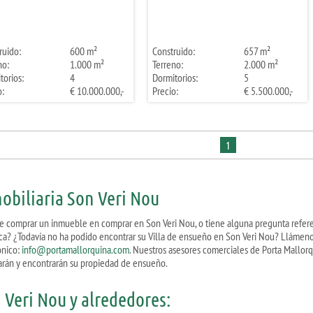
ruido:
600 m²
Construido:
657 m²
no:
1.000 m²
Terreno:
2.000 m²
torios:
4
Dormitorios:
5
o:
€ 10.000.000,-
Precio:
€ 5.500.000,-
1
obiliaria Son Veri Nou
e comprar un inmueble en comprar en Son Veri Nou, o tiene alguna pregunta refere
ca? ¿Todavía no ha podido encontrar su Villa de ensueño en Son Veri Nou? Llámeno
ónico:
info@portamallorquina.com
. Nuestros asesores comerciales de Porta Mallor
arán y encontrarán su propiedad de ensueño.
 Veri Nou y alrededores: