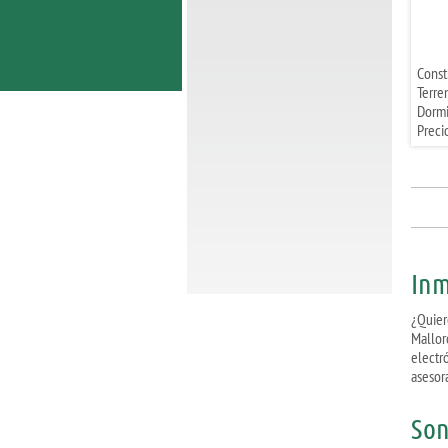
Const
Terre
Dormi
Preci
Inm
¿Quier
Mallor
electr
asesor
Son