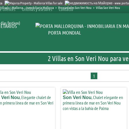
Inmobiliaria Mallorca
>
Propiedades Son Veri Nou
>
Villas Son Veri Nou
e clientes
Oficinas y asesores
Contacto
días festivos)
ETARIOS
PORTA MONDIAL
2 Villas en Son Veri Nou para v
1
, Elegante chalet de
, Chalet elegante en
 Veri Nou
Son Veri Nou
en primera línea de mar en Son Veri
primera línea de mar en Son Veri Nou
con vistas a la bahía de Palma