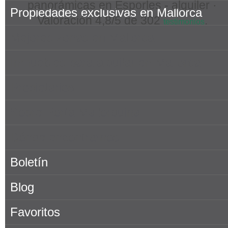
panorámicas en Esporles - alquiler ·
Propiedades exclusivas en Mallorca
Valoración
4,8
/5 de
302
.
testimonios
Mejores zonas en Mallorca
Inmuebles para alquilar en Mallorca
Propietarios
Sobre Porta Mallorquina
Dónde encontrarnos
Boletín
Blog
Favoritos