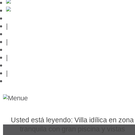
Guía de Mallorca
|
Editor
|
Protección de datos
|
Contacto
|
Links
Usted está leyendo: Villa idílica en zona
Inmuebles en Mallorca
tranquila con gran piscina y vistas