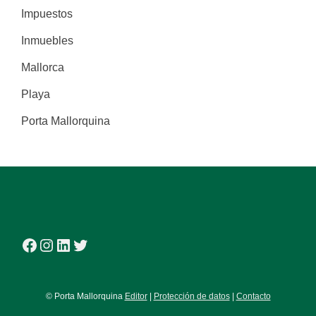
Impuestos
Inmuebles
Mallorca
Playa
Porta Mallorquina
Facebook
Instagram
LinkedIn
Twitter
© Porta Mallorquina
Editor
|
Protección de datos
|
Contacto