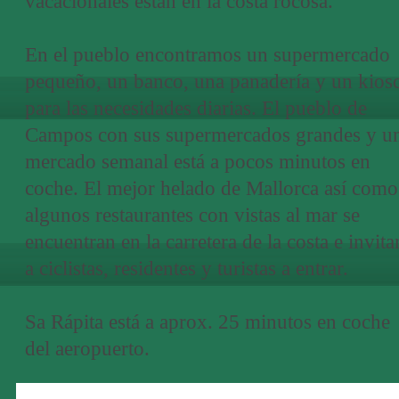
vacacionales están en la costa rocosa.
En el pueblo encontramos un supermercado
pequeño, un banco, una panadería y un kios
para las necesidades diarias. El pueblo de
Campos con sus supermercados grandes y u
mercado semanal está a pocos minutos en
coche. El mejor helado de Mallorca así como
algunos restaurantes con vistas al mar se
encuentran en la carretera de la costa e invita
a ciclistas, residentes y turistas a entrar.
Sa Rápita está a aprox. 25 minutos en coche
del aeropuerto.