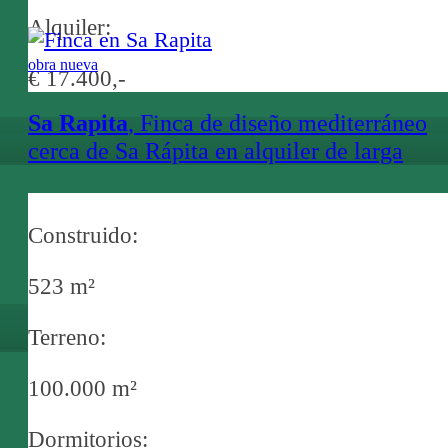
Alquiler:
obra nueva
€ 17.400,-
Sa Rapita
, Finca de diseño mediterráneo
cerca de Sa Rápita en alquiler de larga
duración con piscina de agua salada y
amplio terreno privado
Construido:
523 m²
Terreno:
100.000 m²
Dormitorios: