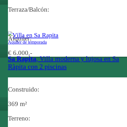
Terraza/Balcón:
Alquiler:
Aquiler de temporada
€ 6.000,-
Sa Rapita
, Villa moderna y lujosa en Sa
Ràpita con 2 piscinas
Construido:
369 m²
Terreno: