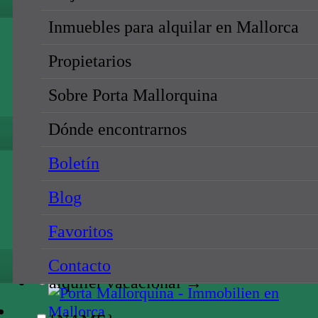
alquiler vacacional →
Inmuebles para alquilar en Mallorca
{NAME}
Propietarios
todos los sitios
Sobre Porta Mallorquina
{NAME}
Dónde encontrarnos
{NAME}
Boletín
todos los precios
Blog
{NAME}
Favoritos
compra
alquiler
Contacto
alquiler vacacional →