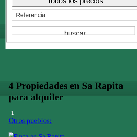
todos los precios
4 Propiedades en Sa Rapita
para alquiler
1
Otros pueblos: