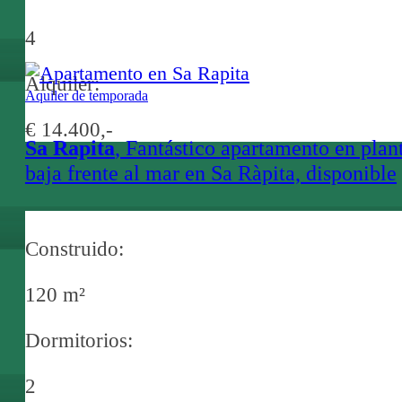
4
Alquiler:
Aquiler de temporada
€ 14.400,-
Sa Rapita
, Fantástico apartamento en plan
baja frente al mar en Sa Ràpita, disponible
exclusivamente para alquiler durante el me
de agosto.
Construido:
120 m²
Dormitorios:
2