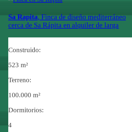
Sa Rapita
, Finca de diseño mediterráneo
cerca de Sa Rápita en alquiler de larga
duración con piscina de agua salada y
amplio terreno privado
Construido:
523 m²
Terreno:
100.000 m²
Dormitorios:
4