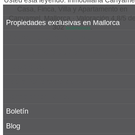
Inmuebles en Mallorca
Casa, Finca, Villa y Apartamento en
Canyamel, Mallorca ·
Valoración
4,8
/5 d
Propiedades exclusivas en Mallorca
302
.
testimonios
Mejores zonas en Mallorca
Inmuebles para alquilar en Mallorca
Propietarios
Sobre Porta Mallorquina
Dónde encontrarnos
Boletín
Blog