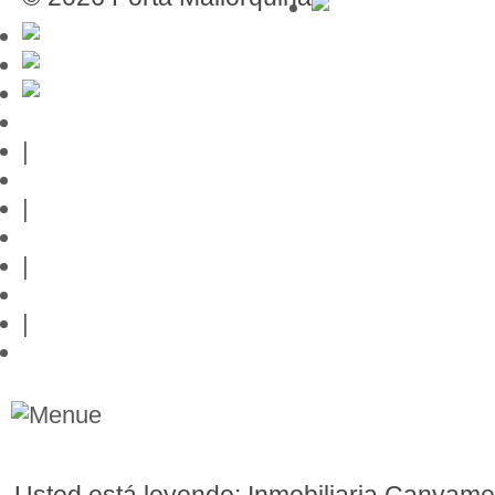
Guía de Mallorca
|
Editor
|
Protección de datos
|
Contacto
|
Links
Usted está leyendo: Inmobiliaria Canyamel