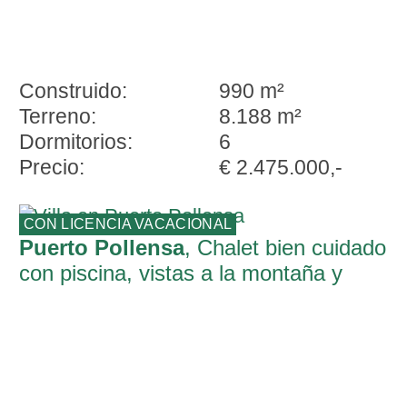
Construido:
990 m²
Terreno:
8.188 m²
Dormitorios:
6
Precio:
€ 2.475.000,-
CON LICENCIA VACACIONAL
Puerto Pollensa
, Chalet bien cuidado
con piscina, vistas a la montaña y
licencia de alquiler cerca de la playa de
Pto Pollensa